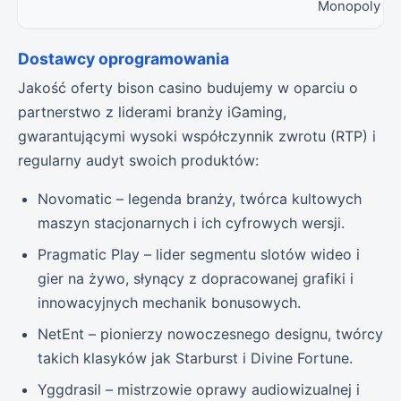
Monopoly Li
Dostawcy oprogramowania
Jakość oferty bison casino budujemy w oparciu o
partnerstwo z liderami branży iGaming,
gwarantującymi wysoki współczynnik zwrotu (RTP) i
regularny audyt swoich produktów:
Novomatic – legenda branży, twórca kultowych
maszyn stacjonarnych i ich cyfrowych wersji.
Pragmatic Play – lider segmentu slotów wideo i
gier na żywo, słynący z dopracowanej grafiki i
innowacyjnych mechanik bonusowych.
NetEnt – pionierzy nowoczesnego designu, twórcy
takich klasyków jak Starburst i Divine Fortune.
Yggdrasil – mistrzowie oprawy audiowizualnej i