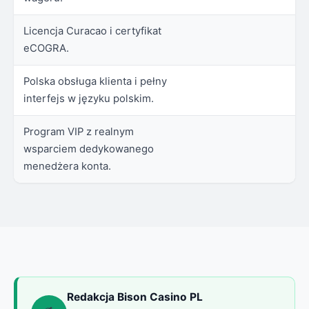
Licencja Curacao i certyfikat
eCOGRA.
Polska obsługa klienta i pełny
interfejs w języku polskim.
Program VIP z realnym
wsparciem dedykowanego
menedżera konta.
Redakcja Bison Casino PL