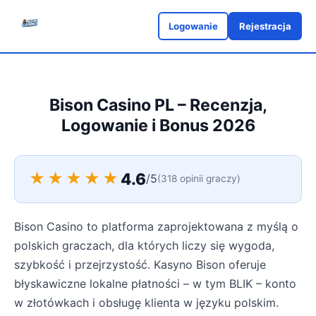
Logowanie
Rejestracja
Bison Casino PL – Recenzja,
Logowanie i Bonus 2026
4.6
★★★★★
/5
(
318
opinii graczy)
Bison Casino to platforma zaprojektowana z myślą o
polskich graczach, dla których liczy się wygoda,
szybkość i przejrzystość. Kasyno Bison oferuje
błyskawiczne lokalne płatności – w tym BLIK – konto
w złotówkach i obsługę klienta w języku polskim.