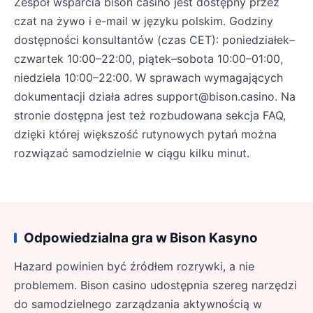
Zespół wsparcia bison casino jest dostępny przez
czat na żywo i e-mail w języku polskim. Godziny
dostępności konsultantów (czas CET): poniedziałek–
czwartek 10:00–22:00, piątek–sobota 10:00–01:00,
niedziela 10:00–22:00. W sprawach wymagających
dokumentacji działa adres
support@bison.casino
. Na
stronie dostępna jest też rozbudowana sekcja FAQ,
dzięki której większość rutynowych pytań można
rozwiązać samodzielnie w ciągu kilku minut.
Odpowiedzialna gra w Bison Kasyno
Hazard powinien być źródłem rozrywki, a nie
problemem. Bison casino udostępnia szereg narzędzi
do samodzielnego zarządzania aktywnością w