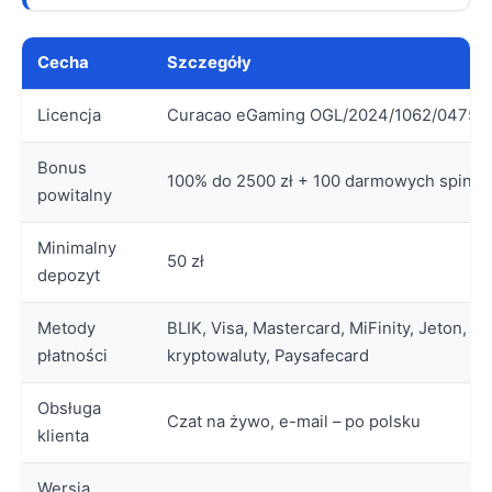
Cecha
Szczegóły
Licencja
Curacao eGaming OGL/2024/1062/0475
Bonus
100% do 2500 zł + 100 darmowych spinó
powitalny
Minimalny
50 zł
depozyt
Metody
BLIK, Visa, Mastercard, MiFinity, Jeton,
płatności
kryptowaluty, Paysafecard
Obsługa
Czat na żywo, e-mail – po polsku
klienta
Wersja