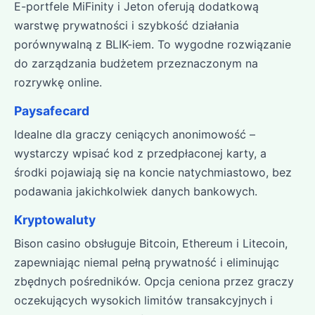
E-portfele MiFinity i Jeton oferują dodatkową
warstwę prywatności i szybkość działania
porównywalną z BLIK-iem. To wygodne rozwiązanie
do zarządzania budżetem przeznaczonym na
rozrywkę online.
Paysafecard
Idealne dla graczy ceniących anonimowość –
wystarczy wpisać kod z przedpłaconej karty, a
środki pojawiają się na koncie natychmiastowo, bez
podawania jakichkolwiek danych bankowych.
Kryptowaluty
Bison casino obsługuje Bitcoin, Ethereum i Litecoin,
zapewniając niemal pełną prywatność i eliminując
zbędnych pośredników. Opcja ceniona przez graczy
oczekujących wysokich limitów transakcyjnych i