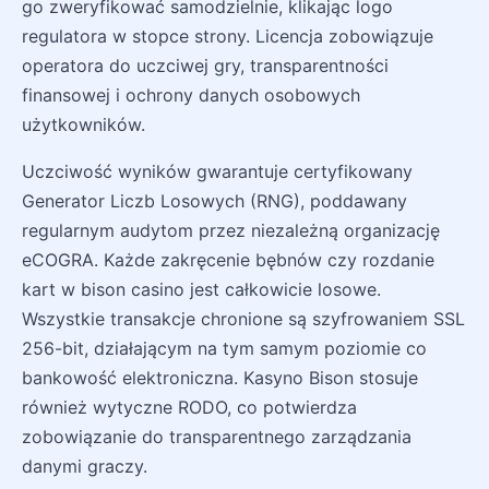
go zweryfikować samodzielnie, klikając logo
regulatora w stopce strony. Licencja zobowiązuje
operatora do uczciwej gry, transparentności
finansowej i ochrony danych osobowych
użytkowników.
Uczciwość wyników gwarantuje certyfikowany
Generator Liczb Losowych (RNG), poddawany
regularnym audytom przez niezależną organizację
eCOGRA. Każde zakręcenie bębnów czy rozdanie
kart w bison casino jest całkowicie losowe.
Wszystkie transakcje chronione są szyfrowaniem SSL
256-bit, działającym na tym samym poziomie co
bankowość elektroniczna. Kasyno Bison stosuje
również wytyczne RODO, co potwierdza
zobowiązanie do transparentnego zarządzania
danymi graczy.