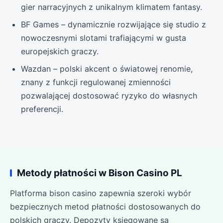
gier narracyjnych z unikalnym klimatem fantasy.
BF Games – dynamicznie rozwijające się studio z
nowoczesnymi slotami trafiającymi w gusta
europejskich graczy.
Wazdan – polski akcent o światowej renomie,
znany z funkcji regulowanej zmienności
pozwalającej dostosować ryzyko do własnych
preferencji.
Metody płatności w Bison Casino PL
Platforma bison casino zapewnia szeroki wybór
bezpiecznych metod płatności dostosowanych do
polskich graczy. Depozyty księgowane są