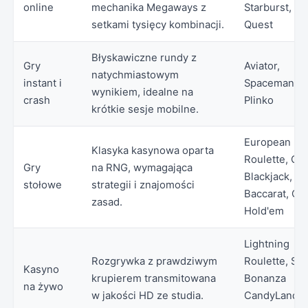
online
mechanika Megaways z
Starburst, G
setkami tysięcy kombinacji.
Quest
Błyskawiczne rundy z
Gry
Aviator,
natychmiastowym
instant i
Spaceman, J
wynikiem, idealne na
crash
Plinko
krótkie sesje mobilne.
European
Klasyka kasynowa oparta
Roulette, Cla
Gry
na RNG, wymagająca
Blackjack,
stołowe
strategii i znajomości
Baccarat, Ca
zasad.
Hold'em
Lightning
Rozgrywka z prawdziwym
Roulette, Sw
Kasyno
krupierem transmitowana
Bonanza
na żywo
w jakości HD ze studia.
CandyLand,