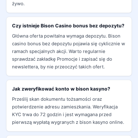
żywo.
Czy istnieje Bison Casino bonus bez depozytu?
Główna oferta powitalna wymaga depozytu. Bison
casino bonus bez depozytu pojawia się cyklicznie w
ramach specjalnych akcji. Warto regularnie
sprawdzać zakładkę Promocje i zapisać się do
newslettera, by nie przeoczyć takich ofert.
Jak zweryfikować konto w bison kasyno?
Prześlij skan dokumentu tożsamości oraz
potwierdzenie adresu zamieszkania. Weryfikacja
KYC trwa do 72 godzin i jest wymagana przed
pierwszą wypłatą wygranych z bison kasyno online.